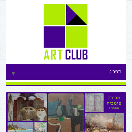
תפריט
▼
▼
▼
▼