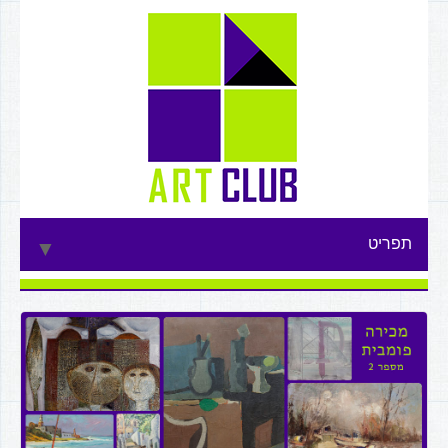
תפריט
▼
▼
▼
▼