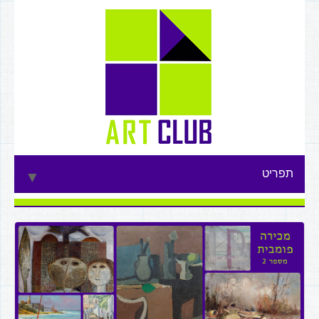
תפריט
▼
▼
▼
▼