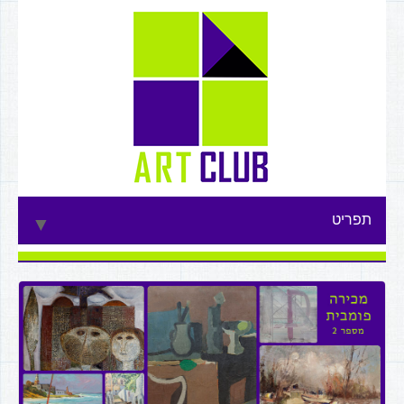
תפריט
▼
▼
▼
▼