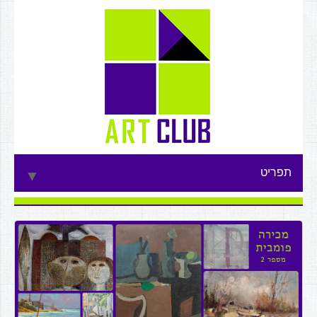
תפריט
▼
▼
▼
▼