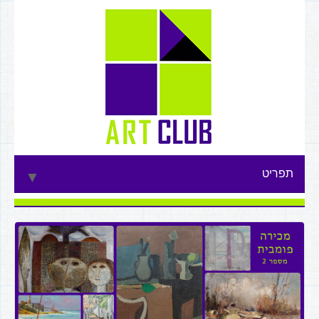
תפריט
▼
▼
▼
▼