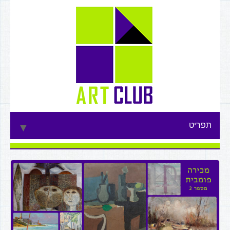
תפריט
▼
▼
▼
▼