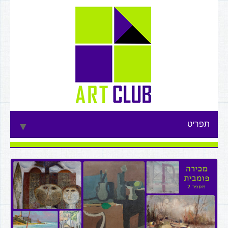
תפריט
▼
▼
▼
▼