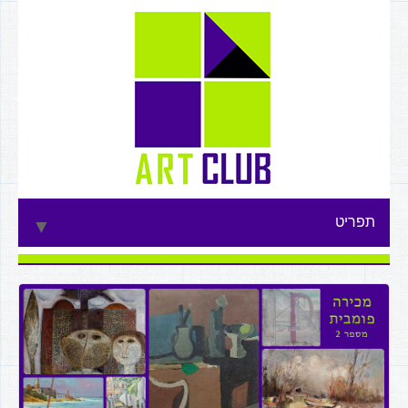
תפריט
▼
▼
▼
▼