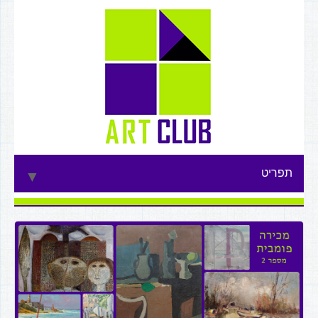
תפריט
▼
▼
▼
▼