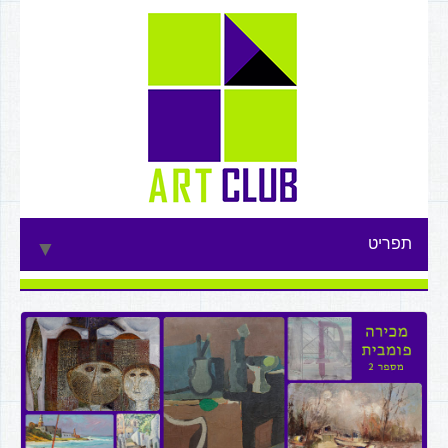
תפריט
▼
▼
▼
▼