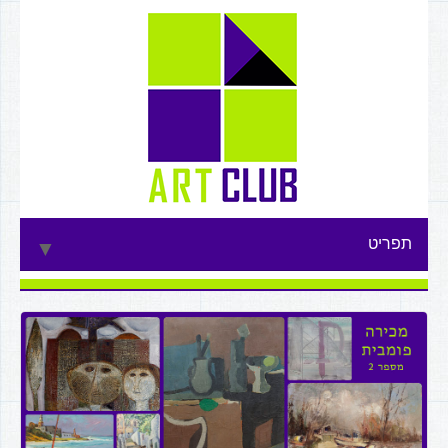
תפריט
▼
▼
▼
▼