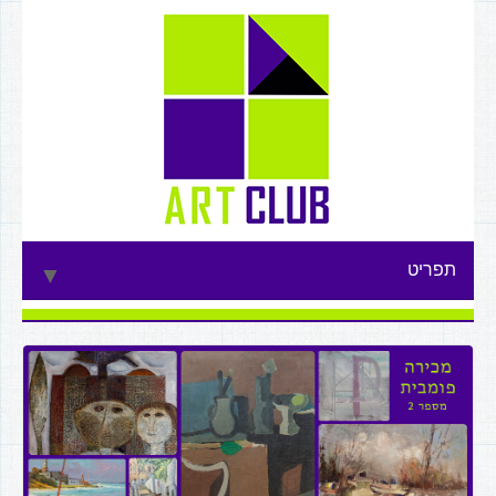
תפריט
▼
▼
▼
▼