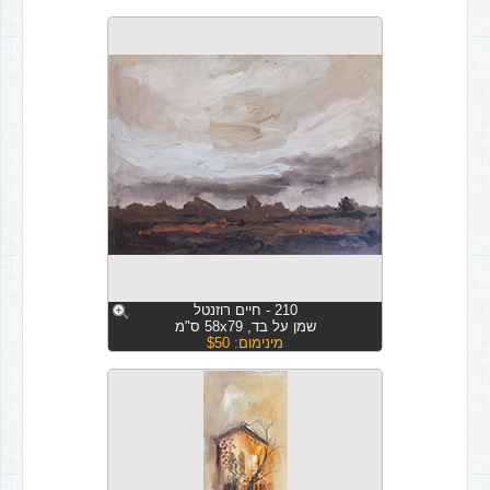
210 - חיים רוזנטל
שמן על בד, 58x79 ס"מ
מינימום: $50