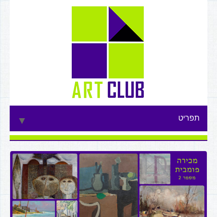
תפריט
▼
▼
▼
▼