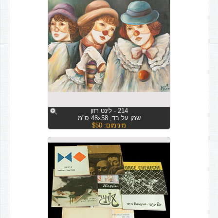
214 - לינט רזון
שמן על בד, 48x58 ס"מ
מינימום: $50