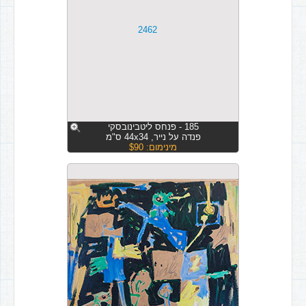
185 - פנחס ליטבינובסקי
פנדה על נייר, 44x34 ס"מ
מינימום: $90