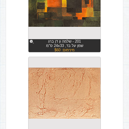
201 - שלמה ון דן ברג
שמן על בד, 24x33 ס"מ
מינימום: $60