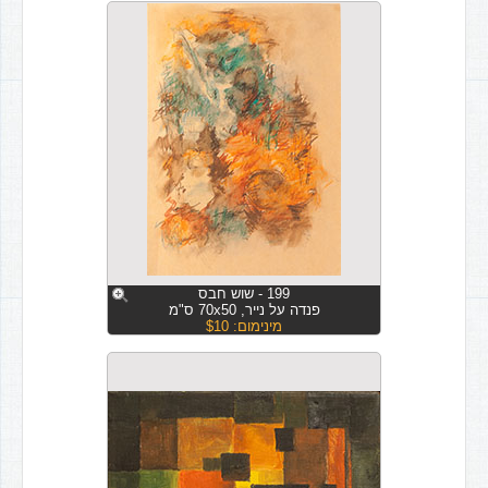
199 - שוש חבס
פנדה על נייר, 70x50 ס"מ
מינימום: $10