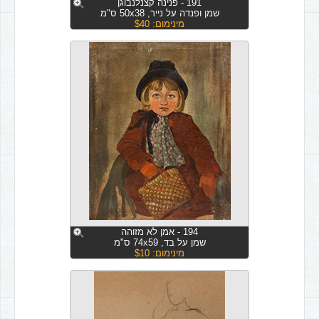
191 - פנינה קצנלנבוגן
שמן ופנדה על נייר, 50x38 ס"מ
מינימום: $40
194 - אמן לא מזוהה
שמן על בד, 74x59 ס"מ
מינימום: $10