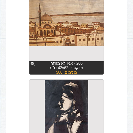
205 - אמן לא מזוהה
מרקטרי, 42x62 ס"מ
מינימום: $80