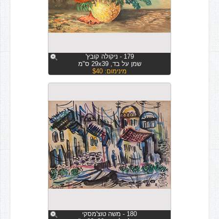
179 - ניקולה קובץ'
שמן על בד, 29x39 ס"מ
מינימום: $40
180 - משה טוצ'מסקי