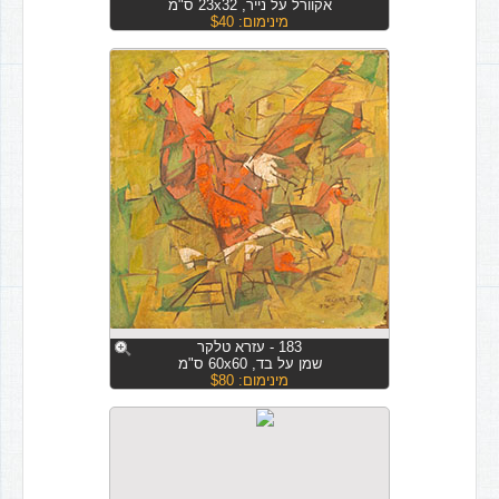
אקוורל על נייר, 23x32 ס"מ
מינימום: $40
183 - עזרא טלקר
שמן על בד, 60x60 ס"מ
מינימום: $80