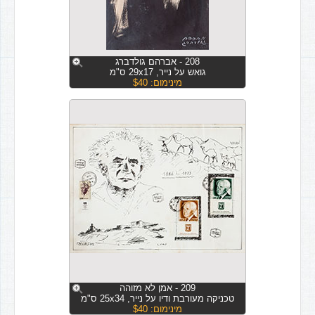
208 - אברהם גולדברג
גואש על נייר, 29x17 ס"מ
מינימום: $40
209 - אמן לא מזוהה
טכניקה מעורבת ודיו על נייר, 25x34 ס"מ
מינימום: $40