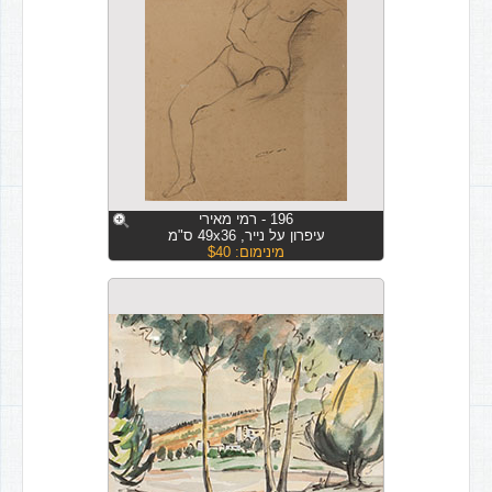
196 - רמי מאירי
עיפרון על נייר, 49x36 ס"מ
מינימום: $40